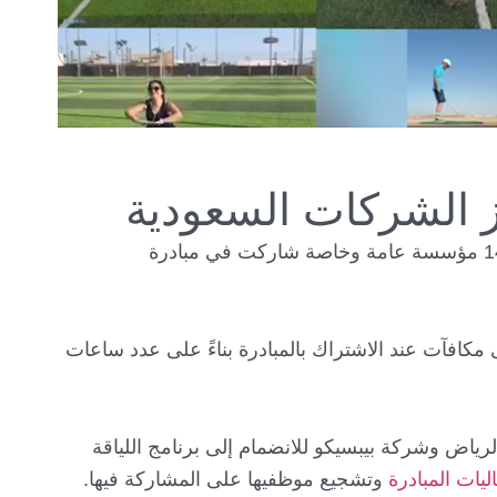
ز الشركات السعودية
اختتم الاتحاد السعودي للرياضة للجميع نشاطاته لتحدي الشركات بنجاحٍ منقطع النظير، حيث احتفل بإنجازات 14 مؤسسة عامة وخاصة شاركت في مبادرة
كافآت عند الاشتراك بالمبادرة بناءً على عدد ساعات
ياض وشركة بيبسيكو للانضمام إلى برنامج اللياقة
يات المبادرة
وتشجيع موظفيها على المشاركة فيها.