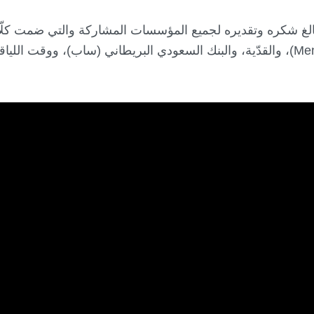
 ببالغ شكره وتقديره لجميع المؤسسات المشاركة والتي ضمت كلّا
وأمالا، وبنك الرياض، وبن زقر، وشركة (MenaBev)، والقدّية، والبنك السعودي البري