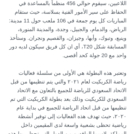
اللاعبين، سيقوم حوالي 456 منظماً بالمساعدة في
الحفاظ على سير الأمور الفنية بسلاسة، حيث ستقام
المباريات كل يوم جمعة في 106 ملعب حول 11 مدينة:
الرياض، والدمام، والجبيل، وجدة، والمدينة المنورة،
وينبع، وتبوك، وأبها، وجيزان، والقصيم ونجران. وستأخذ
المسابقة شكل T20، أي ان كل فريق سيكون لديه دور
واحد مع 20 جولة كحد أقصى.
وتعتبر هذه البطولة هي الأولى من سلسلة فعاليات
رياضة الكريكيت لعام ٢٠٢١ والتي يتم تنظيمها من قبل
الاتحاد السعودي للرياضة للجميع بالتعاون مع الاتحاد
السعودي للكريكيت وذلك بعد بطولة الكريكيت التي تم
تنظيمها من قبل اتحاد الرياضة للجميع في بداية عام
٢٠٢٠، حيث تهدف هذه الفعاليات إلى توفير أنشطة
رياضية تحظى بشعبية واسعة لدى المقيمين داخل
المملكة، لاسيما الوافدين من الدول التي تحظى بها هذه