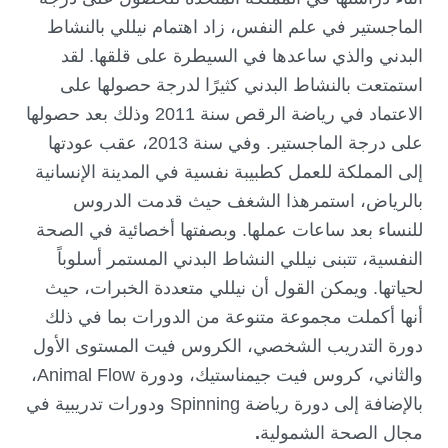
الماجستير في علم النفس، زاد اهتمام نيللي بالنشاط
البدني والذي ساعدها في السيطرة على قلقها. لقد
استمتعت بالنشاط البدني كثيرًا لدرجة حصولها على
الاعتماد في رياضة الرقص سنة 2011 وذلك بعد حصولها
على درجة الماجستير. وفي سنة 2013، عقب عودتها
إلى المملكة للعمل كطبيبة نفسية في المدينة الإنسانية
بالرياض، استمرهذا الشغف حيث قدمت الدروس
للنساء بعد ساعات عملها. وبصفتها أخصائية في الصحة
النفسية، تتبنى نيللي النشاط البدني المستمر أسلوباً
لحياتها. ويمكن القول أن نيللي متعددة الخبرات، حيث
أنها أكملت مجموعة متنوعة من الدورات بما في ذلك
دورة التدريب الشخصي، الكروس فيت المستوى الأول
والثاني، كروس فيت جيمناستيك، ودورة Animal Flow،
بالإضافة إلى دورة رياضة Spinning ودورات تدريبية في
مجال الصحة الشمولية
.