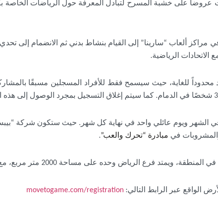
ات عروضاً على خشبة المسرح لتبادل المعرفة حول الرياضات الخاصة بكل
 مراكز ألعاب “سارينا” إلى القيام بنشاط بدني ثم الانضمام إلى تحدي
 الاتحادات الرياضية.
 الوقائية ضد كوفيد-19، سيكون العدد محدوداً للغاية، حيث سيسمح فقط للأفراد المسجلين
 الشهر ويوم عائلي واحد في نهاية كل شهر
.
حيث ستكون شركة “بيبسيكو
المشروبات في
مبادرة “تحرك والعب”
.
ع الرياض وحده على مساحة 2000 متر مربع، مع محطات ألعاب ومنطقة للبطولات.
ض الواقع عبر الرابط التالي:
movetogame.com/registration