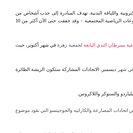
ترونية واللياقة البدنية. تهدف المبادرة إلى جذب أشخاص من
مختلف الخلفيات والاهتمامات والأعمار والقدرات من خلال مجموعة متنوعة من التحديات – بما في ذلك مسابقات المجموعات الرياضية المجتمعية – وقد حققت حتى الآن أكثر من 10
عية بسرطان الثدي التابعة
لجمعية زهرة
في شهر أكتوبر، حيث
ي شهر
ديسمبر. الاتحادات المشاركة ستكون الريشة الطائرة
بلياردو والسنوكر واللاكروس.
 اتحادات المصارعة والكاراتيه والجوجيتسو التي تقود موضوع