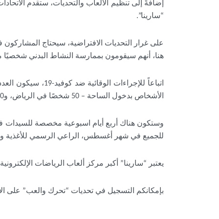
إضافةً إلى تنظيم الألعاب والتحديات، ستقدم الاتحاد
“سارينا”.
على غرار التحديات الافتراضية، سيحتاج المشاركون في
هنا، أنهم سيقومون بممارسة النشاط البدني شخصيًا مع
اتباعاً للإجراءات
الأشخاص بدخول الساحة – 50 شخصًا في الرياض، و30 شخصًا في الدمام. كما سيتم إغلاق التسجيل بمجرد الوصول إلى هذه الأرقام.
وستكون هناك أربع أيام اسبوعية مخصصة للسيدات في
للجميع في شهر أغسطس، الراعي الرسمي للأغذية و
يعتبر “سارينا” أكبر مركز ألعاب الرياضات الإلكترونية في المنطقة، ويمتد فر
بإمكانكم التسجيل في تحديات “تحرك والعب” على الأر