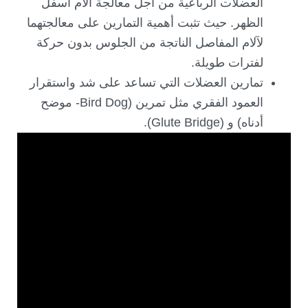
العضلات الرباعية من أجل معالجة آلام أسفل
الظهر. حيث تثبت أهمية التمارين على معالجتهما
لآلام المفاصل الناتجة من الجلوس بدون حركة
لفترات طويلة.
تمارين العضلات التي تساعد على شد واستقرار
العمود الفقري مثل تمرين (Bird Dog- موضح
أدناه) و (Glute Bridge).