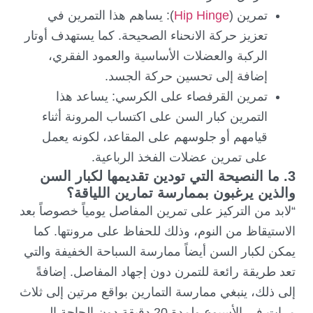
تمرين (
Hip Hinge
): يساهم هذا التمرين في
تعزيز حركة الانحناء الصحيحة. كما يستهدف أوتار
الركبة والعضلات الأساسية والعمود الفقري،
إضافة إلى تحسين حركة الجسد.
تمرين القرفصاء على الكرسي: يساعد هذا
التمرين كبار السن على اكتساب المرونة أثناء
قيامهم أو جلوسهم على المقاعد، لكونه يعمل
على تمرين عضلات الفخذ الرباعية.
3. ما النصيحة التي تودين تقديمها لكبار السن
والذين يرغبون بممارسة تمارين اللياقة؟
“لابد من التركيز على تمرين المفاصل يومياً خصوصاً بعد
الاستيقاظ من النوم، وذلك للحفاظ على مرونتها. كما
يمكن لكبار السن أيضاً ممارسة السباحة الخفيفة والتي
تعد طريقة رائعة للتمرن دون إجهاد المفاصل. إضافةً
إلى ذلك، ينبغي ممارسة التمارين بواقع مرتين إلى ثلاث
مرات في الأسبوع ولمدة 20 دقيقة دون الحاجة إلى