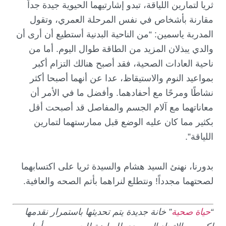
ثريا لتمارين اللياقة، تبدو إشارتيهما الحيوية جيدة جداً
مقارنة بأشخاص في نفس المرحلة العمري، وتقول
المدربة ياسمين: “من الناحية البدنية أستطيع أن أرى أن
والدي يبذلان المزيد من الطاقة طوال اليوم. أما من
ناحية العادات الصحية، فقد أصبح هنالك التزام أكبر
بمواعيد النوم والاستيقاظ، عدا عن أنهما أصبحا أكثر
نشاطًا ومرحًا مع أحفادهما. وأفضل ما في الأمر أن
معاناتهما مع آلام الجسم والمفاصل قد أصبحت أقل
بكثير مما كان عليه الوضع قبل ممارستهما لتمارين
اللياقة”.
بدورنا، نهنئ السيد هشام والسيدة ثريا على اكتسابهما
لصحتهما مجدداً! ونتطلع لنراهما بأتم الصحه والعافية.
“
حياة صحية
” خانة جديدة يتم تحديثها باستمرار نقدمها