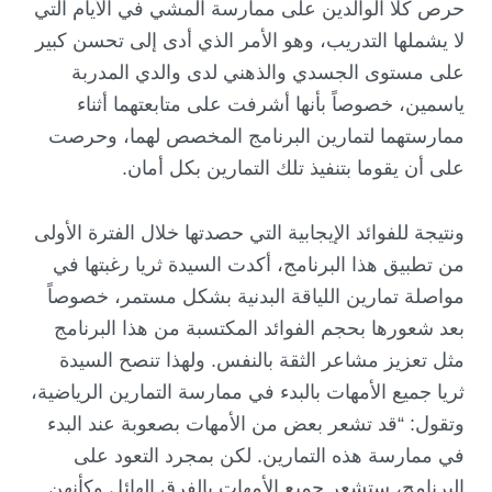
حرص كلا الوالدين على ممارسة المشي في الأيام التي
لا يشملها التدريب، وهو الأمر الذي أدى إلى تحسن كبير
على مستوى الجسدي والذهني لدى والدي المدربة
ياسمين، خصوصاً بأنها أشرفت على متابعتهما أثناء
ممارستهما لتمارين البرنامج المخصص لهما، وحرصت
على أن يقوما بتنفيذ تلك التمارين بكل أمان.
ونتيجة للفوائد الإيجابية التي حصدتها خلال الفترة الأولى
من تطبيق هذا البرنامج، أكدت السيدة ثريا رغبتها في
مواصلة تمارين اللياقة البدنية بشكل مستمر، خصوصاً
بعد شعورها بحجم الفوائد المكتسبة من هذا البرنامج
مثل تعزيز مشاعر الثقة بالنفس. ولهذا تنصح السيدة
ثريا جميع الأمهات بالبدء في ممارسة التمارين الرياضية،
وتقول: “قد تشعر بعض من الأمهات بصعوبة عند البدء
في ممارسة هذه التمارين. لكن بمجرد التعود على
البرنامج، ستشعر جميع الأمهات بالفرق الهائل وكأنهن