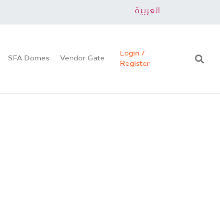
العربية
Login /
SFA Domes
Vendor Gate
Register