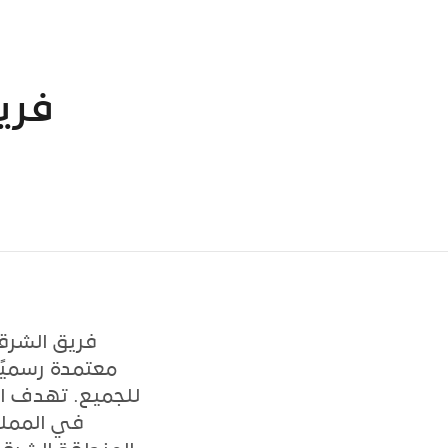
فري
فريق الشرق
معتمدة رسميًا
للجميع. تهدف ال
في المملك