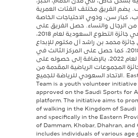
ية بشكل خاص، في مدن الدمام، الخبر
 يضم الفريق مختلف الفئات العمرية
، كبار سن، وذوي الاحتياجات الخاصة
(ن الرجال والنساء. حصل الفريق على
المركز الثالث في جائزة التطوع السعودية لعام 2018،
ائزة محمد بن راشد آل مكتوم للإبداع
الرياضي لعام 2018، كما حصل على المركز الثالث في
جائزة الإنسان أولاً لعام 2022، بالإضافة إلى حصوله على
ائزة المجموعات الرياضية المقدمة من
الاتحاد السعودي للرياضة للجميع. Eastern Walking
Team is a youth volunteer initiative 
approved on the Saudi Sports for A
platform. The initiative aims to pro
of walking in the Kingdom of Saudi 
and specifically in the Eastern Provi
of Dammam, Khobar, Dhahran, and Q
includes individuals of various age 