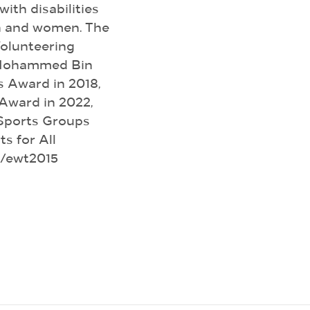
with disabilities
en and women. The
Volunteering
e Mohammed Bin
 Award in 2018,
 Award in 2022,
e Sports Groups
s for All
linktr.ee/ewt2015