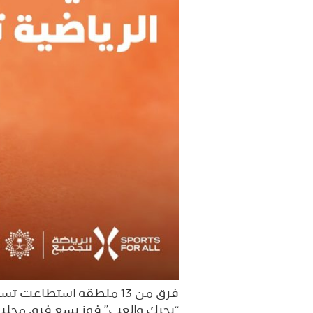
“تحرك والعب” فوز تسع فرق محلية