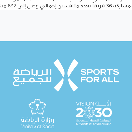
اً. وتم منح جائزة […]